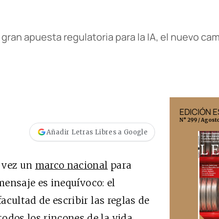
ran apuesta regulatoria para la IA, el nuevo ca
EDICIÓN MÉXICO
EDICIÓN 
N° 332 / Agosto 2026
N° 299 / Agost
Añadir Letras Libres a Google
a vez un
marco nacional
para
l mensaje es inequívoco: el
facultad de escribir las reglas de
odos los rincones de la vida