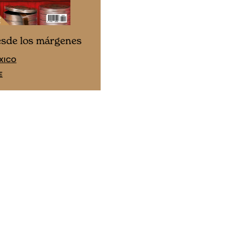
Cine desde los márgene
esde los márgenes
EDICIÓN ESPAÑA
XICO
SUSCRÍBETE
E