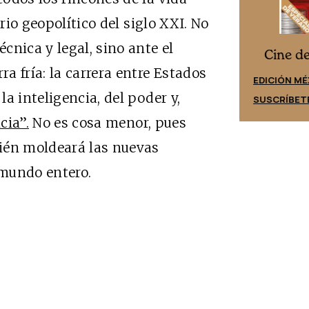
brio geopolítico del siglo XXI. No
cnica y legal, sino ante el
Cine desde los márgenes
es
Cine d
a fría: la carrera entre Estados
EDICIÓN ESPAÑA
EDICIÓN MÉ
a inteligencia, del poder y,
SUSCRÍBETE
SUSCRÍBET
cia”.
No es cosa menor, pues
ién moldeará las nuevas
 mundo entero.