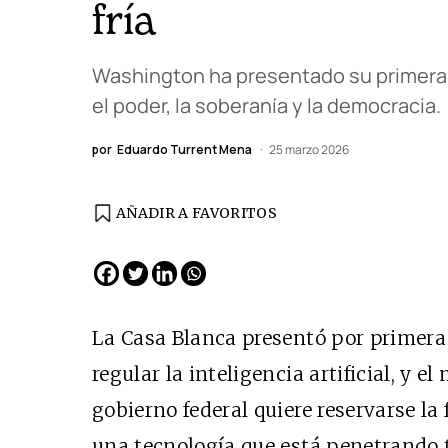
fría
Washington ha presentado su primera g
el poder, la soberanía y la democracia.
por
Eduardo Turrent Mena
25 marzo 2026
AÑADIR A FAVORITOS
EDICIÓN ESPAÑA
N° 299 / Agosto 2026
La Casa Blanca presentó por primer
regular la inteligencia artificial, y e
gobierno federal quiere reservarse la 
una tecnología que está penetrando t