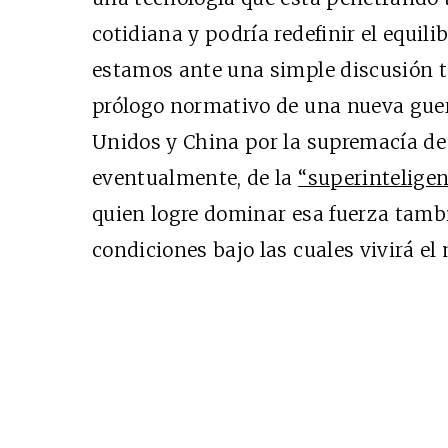
cotidiana y podría redefinir el equili
estamos ante una simple discusión té
Cine desde los márgen
prólogo normativo de una nueva guerr
EDICIÓN MÉXICO
Unidos y China por la supremacía de l
SUSCRÍBETE
eventualmente, de la
“superinteligen
quien logre dominar esa fuerza tamb
condiciones bajo las cuales vivirá el