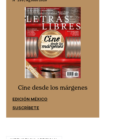
N° 299 / Agosto 2026
N° 332 / Agosto 202
Cine desd
Cine desde los márgenes
EDICIÓN ESPAÑ
EDICIÓN MÉXICO
SUSCRÍBETE
SUSCRÍBETE