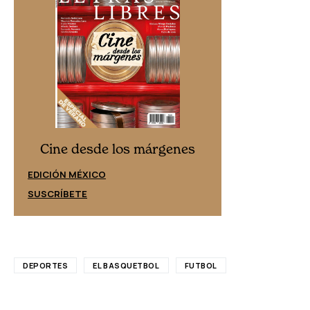
Cine desd
Cine desde los márgenes
EDICIÓN ESPAÑ
EDICIÓN MÉXICO
SUSCRÍBETE
SUSCRÍBETE
DEPORTES
EL BASQUETBOL
FUTBOL