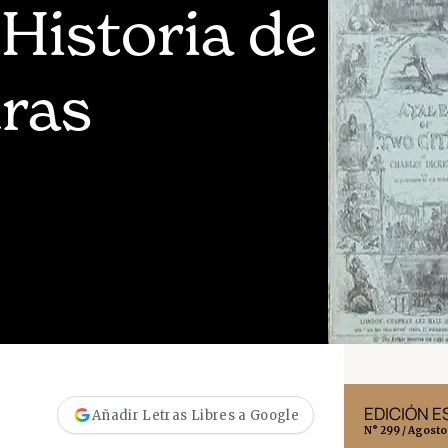
 Historia de
uras
EDICIÓN MÉXICO
EDICIÓN 
Añadir Letras Libres a Google
N° 332 / Agosto 2026
N° 299 / Agosto