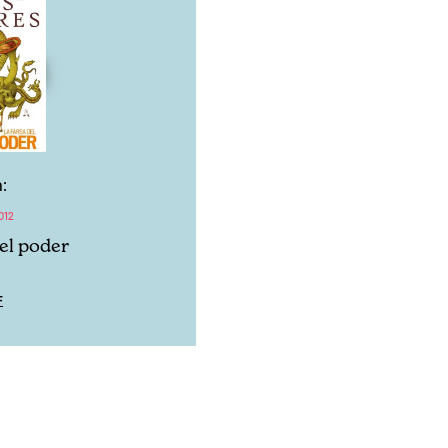
:
012
del poder
F