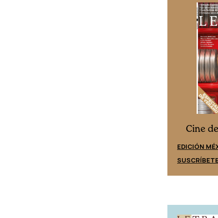
Cine desde los márgenes
s
Cine d
EDICIÓN ESPAÑA
EDICIÓN MÉ
SUSCRÍBETE
SUSCRÍBET