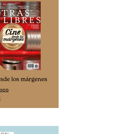
Cine desde los márgen
esde los márgenes
EDICIÓN ESPAÑA
XICO
SUSCRÍBETE
E