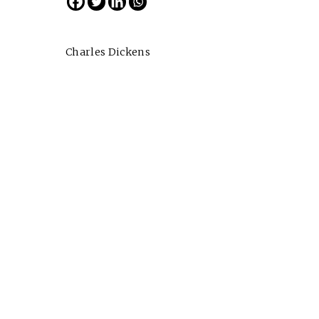
Charles Dickens
Cine desde los márgene
EDICIÓN MÉXICO
SUSCRÍBETE