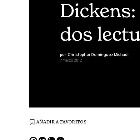
Dickens:
dos lect
por
Christopher Domínguez Michael
7 marzo 2012
AÑADIR A FAVORITOS
EDICIÓN ESPAÑA
N° 299 / Agosto 2026