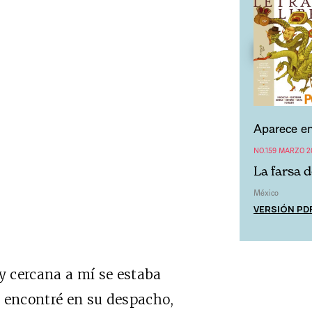
Aparece en
NO.159 MARZO 2
La farsa 
México
VERSIÓN PD
 cercana a mí se estaba
a encontré en su despacho,