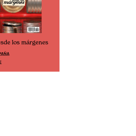
esde los márgenes
Cine desde los márgene
PAÑA
EDICIÓN MÉXICO
E
SUSCRÍBETE