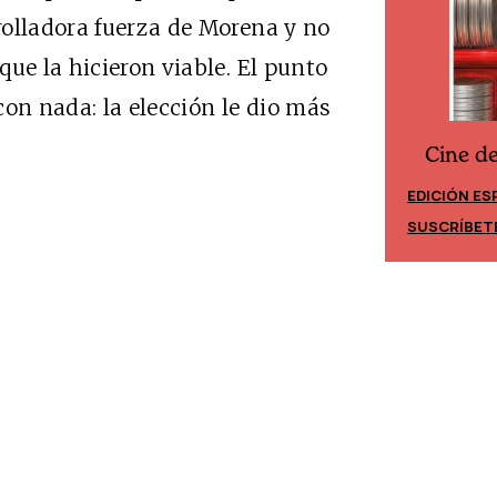
rolladora fuerza de Morena y no
ue la hicieron viable. El punto
on nada: la elección le dio más
Cine d
Cine desde los márgenes
EDICIÓN ES
EDICIÓN MÉXICO
SUSCRÍBET
SUSCRÍBETE