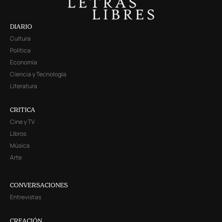
DIARIO
Cultura
Política
Economía
Ciencia y Tecnología
Literatura
CRITICA
Cine y TV
Libros
Música
Arte
CONVERSACIONES
Entrevistas
CREACIÓN