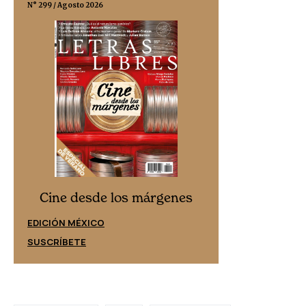
N° 299 / Agosto 2026
N° 332 / Agosto 202
Cine desd
Cine desde los márgenes
EDICIÓN ESPAÑ
EDICIÓN MÉXICO
SUSCRÍBETE
SUSCRÍBETE