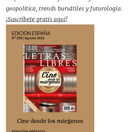
geopolítica, trends bursátiles y futurología
.
¡Suscríbete gratis aquí!
EDICIÓN ESPAÑA
EDICIÓN MÉX
N° 299 / Agosto 2026
N° 332 / Agosto 202
Cine desd
Cine desde los márgenes
EDICIÓN ESPAÑ
EDICIÓN MÉXICO