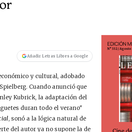
or
EDICIÓN ESPAÑA
EDICIÓN M
N° 299 / Agosto 2026
N° 332 / Agosto
Añadir Letras Libres a Google
económico y cultural, adobado
 Spielberg. Cuando anunció que
ley Kubrick, la adaptación del
uguetes duran todo el verano"
cial
, sonó a la lógica natural de
te del autor ya no supone la de
Cine d
Cine desde los márgenes