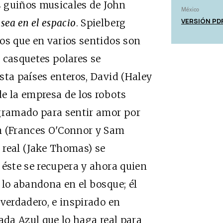
os guiños musicales de John
México
VERSIÓN PD
sea en el espacio
. Spielberg
os que en varios sentidos son
 casquetes polares se
sta países enteros, David (Haley
e la empresa de los robots
ramado para sentir amor por
n (Frances O'Connor y Sam
 real (Jake Thomas) se
 éste se recupera y ahora quien
 lo abandona en el bosque; él
 verdadero, e inspirado en
da Azul que lo haga real para