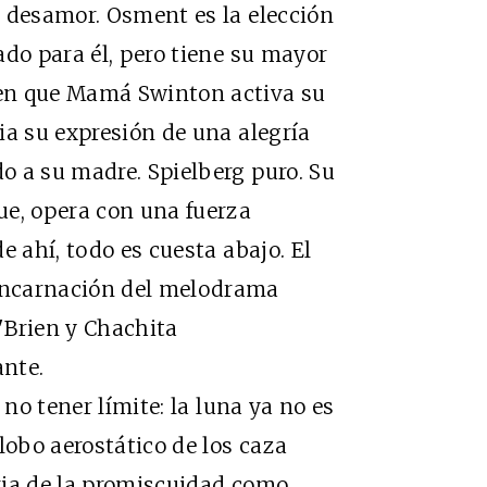
l desamor. Osment es la elección
ado para él, pero tiene su mayor
en que Mamá Swinton activa su
ia su expresión de una alegría
o a su madre. Spielberg puro. Su
ue, opera con una fuerza
e ahí, todo es cuesta abajo. El
encarnación del melodrama
'Brien y Chachita
nte.
o tener límite: la luna ya no es
lobo aerostático de los caza
eria de la promiscuidad como