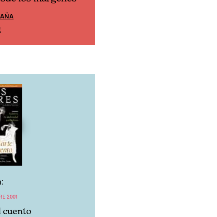
PAÑA
EDICIÓN MÉXICO
E
SUSCRÍBETE
:
RE 2001
l cuento