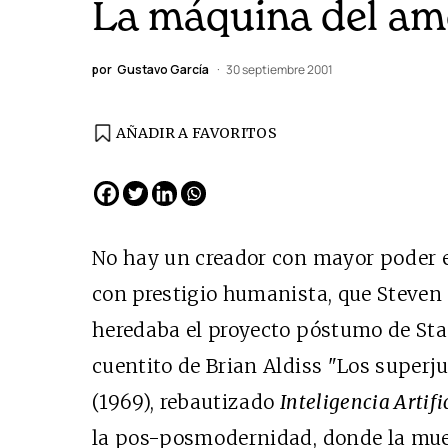
La máquina del am
por
Gustavo García
30 septiembre 2001
AÑADIR A FAVORITOS
No hay un creador con mayor poder 
con prestigio humanista, que Steven
heredaba el proyecto póstumo de Stan
cuentito de Brian Aldiss "Los superj
(1969), rebautizado
Inteligencia Artifi
la pos-posmodernidad, donde la muer