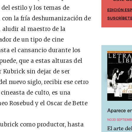
 del estilo y los temas de
EDICIÓN ES
EDICIÓN MÉXICO
n con la fría deshumanización de
SUSCRÍBET
SUSCRÍBETE
 aludir al maestro de la
ador de un tipo de cine
asta el cansancio durante los
puede, que a estas alturas del
 Kubrick sin dejar de ser
el nuevo siglo, recibir ese cetro
cineasta de culto, es una
neo Rosebud y el Oscar de Bette
Aparece en
NO.33 SEPTIEMB
ubrick como productor, hasta
El arte de