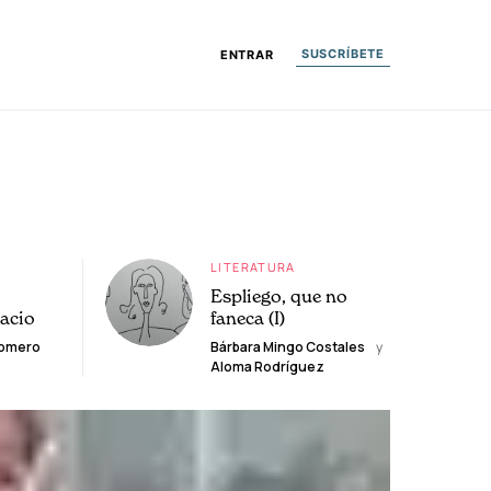
SUSCRÍBETE
ENTRAR
LITERATURA
Espliego, que no
lacio
faneca (I)
Romero
Bárbara Mingo Costales
y
Aloma Rodríguez