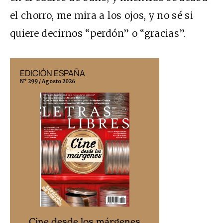
el chorro, me mira a los ojos, y no sé si
quiere decirnos “perdón” o “gracias”.
EDICIÓN ESPAÑA
EDICIÓN MÉX
N° 299 / Agosto 2026
N° 332 / Agosto 202
Cine desd
Cine desde los márgenes