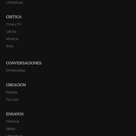
Literatura
CRITICA
Cine y TV
Libros
Música
Arte
CONVERSACIONES
Entrevistas
CREACIÓN
Poesía
Ficción
ENSAYOS
Historia
Ideas
Literatura