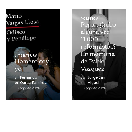
POLÍTICA
Pero… ¿hubo
alguna vez
11.000
reformistas?
En memoria
LITERATURA
Homero soy
de Pablo
yo
Vázquez
p
Fernando
po
Jorge San
or
García Ramírez
r
Miguel
7 agosto 2026
7 agosto 2026