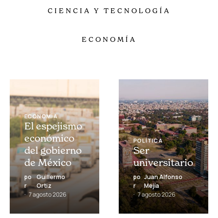
CIENCIA Y TECNOLOGÍA
ECONOMÍA
ECONOMÍA
El espejismo
económico
POLÍTICA
del gobierno
Ser
de México
universitario
po
Guillermo
po
Juan Alfonso
r
Ortiz
r
Mejía
7 agosto 2026
7 agosto 2026