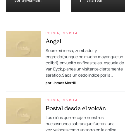
por
Sylvia Plath
r
Villarreal
POESÍA
REVISTA
Ángel
Sobre mi mesa, zumbador y
engreído(aunque no mucho mayor que un
colibrí),envuelto en finas telas, escuela de
Van Eyck,planea un visitante ciertamente
seráfico.Saca un dedo índice por la…
por
James Merrill
POESÍA
REVISTA
Postal desde el volcán
Los niños que recojan nuestros
huesosnunca sabrán que fueron, una
vez,veloces como un zorro en la colina;