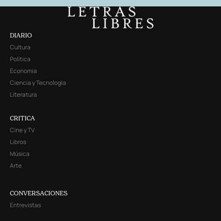
DIARIO
Cultura
Política
Economía
Ciencia y Tecnología
Literatura
CRITICA
Cine y TV
Libros
Música
Arte
CONVERSACIONES
Entrevistas