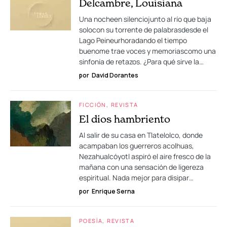
Delcambre, Louisiana
Una nocheen silenciojunto al río que baja
solocon su torrente de palabrasdesde el
Lago Peineurhoradando el tiempo
buenome trae voces y memoriascomo una
sinfonía de retazos. ¿Para qué sirve la…
por
David Dorantes
FICCIÓN
REVISTA
El dios hambriento
Al salir de su casa en Tlatelolco, donde
acampaban los guerreros acolhuas,
Nezahualcóyotl aspiró el aire fresco de la
mañana con una sensación de ligereza
espiritual. Nada mejor para disipar…
por
Enrique Serna
POESÍA
REVISTA