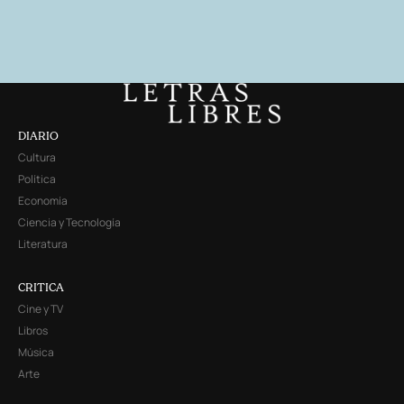
DIARIO
Cultura
Política
Economía
Ciencia y Tecnología
Literatura
CRITICA
Cine y TV
Libros
Música
Arte