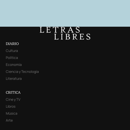
DIARIO
Cultura
Política
Economía
Ciencia y Tecnología
Literatura
CRITICA
Cine y TV
Libros
Música
Arte