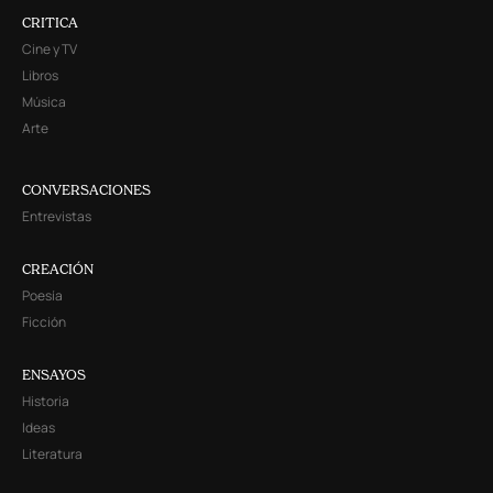
CRITICA
Cine y TV
Libros
Música
Arte
CONVERSACIONES
Entrevistas
CREACIÓN
Poesía
Ficción
ENSAYOS
Historia
Ideas
Literatura