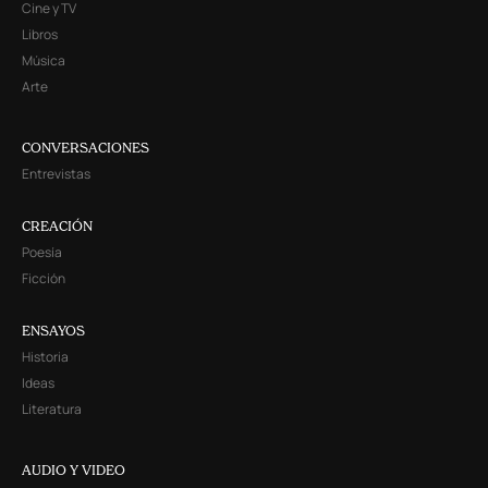
Cine y TV
Libros
Música
Arte
CONVERSACIONES
Entrevistas
CREACIÓN
Poesía
Ficción
ENSAYOS
Historia
Ideas
Literatura
AUDIO Y VIDEO