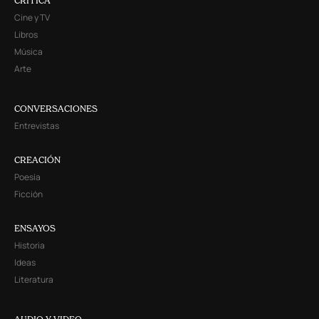
CRITICA
Cine y TV
Libros
Música
Arte
CONVERSACIONES
Entrevistas
CREACIÓN
Poesía
Ficción
ENSAYOS
Historia
Ideas
Literatura