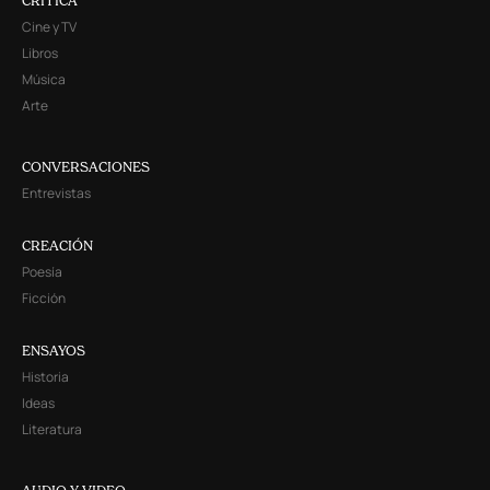
CRITICA
Cine y TV
Libros
Música
Arte
CONVERSACIONES
Entrevistas
CREACIÓN
Poesía
Ficción
ENSAYOS
Historia
Ideas
Literatura