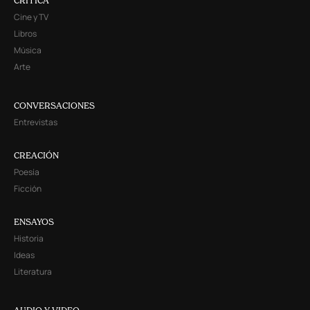
CRITICA
Cine y TV
Libros
Música
Arte
CONVERSACIONES
Entrevistas
CREACIÓN
Poesía
Ficción
ENSAYOS
Historia
Ideas
Literatura