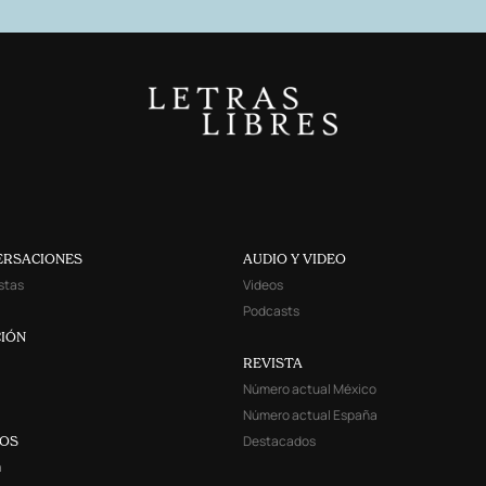
ERSACIONES
AUDIO Y VIDEO
stas
Videos
Podcasts
IÓN
REVISTA
Número actual México
Número actual España
Destacados
YOS
a