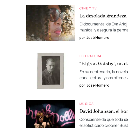
CINE Y TV
La desolada grandeza
El documental de Eva Aridj
musical y asegura la perm
por
José Homero
LITERATURA
“El gran Gatsby”, un cl
En su centenario, la novel
cada lectura y nos ofrece v
por
José Homero
MÚSICA
David Johansen, el ho
Consciente de que toda ide
el sofisticado crooner Bus