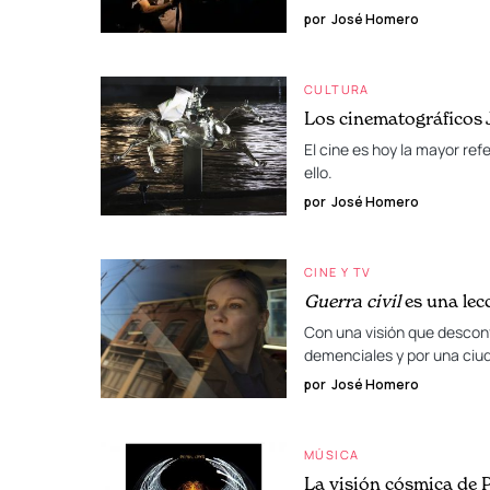
por
José Homero
CULTURA
Los cinematográficos
El cine es hoy la mayor re
ello.
por
José Homero
CINE Y TV
Guerra civil
es una lec
Con una visión que desconf
demenciales y por una ciud
por
José Homero
MÚSICA
La visión cósmica de 