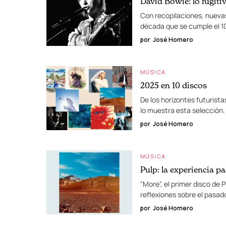
David Bowie: lo fugit
Con recopilaciones, nuevas
década que se cumple el 10
por
José Homero
MÚSICA
2025 en 10 discos
De los horizontes futurist
lo muestra esta selección.
por
José Homero
MÚSICA
Pulp: la experiencia p
"More", el primer disco de 
reflexiones sobre el pasado
por
José Homero