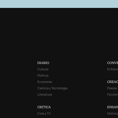
DIARIO
CONV
Cultura
Entrevi
Política
Economía
CREAC
Ciencia y Tecnología
Poesía
Literatura
Ficción
CRITICA
ENSA
Cine y TV
Histori