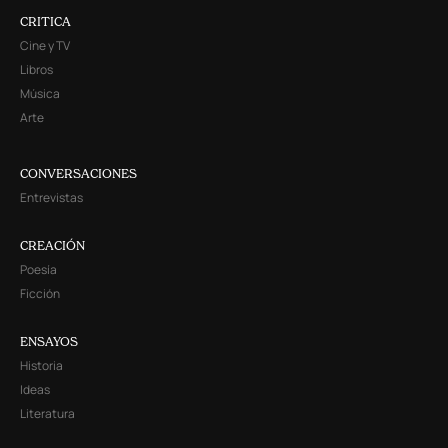
CRITICA
Cine y TV
Libros
Música
Arte
CONVERSACIONES
Entrevistas
CREACIÓN
Poesía
Ficción
ENSAYOS
Historia
Ideas
Literatura