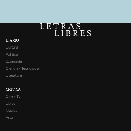
DIARIO
Cultura
Política
Economía
Ciencia y Tecnología
Literatura
CRITICA
Cine y TV
Libros
Música
Arte