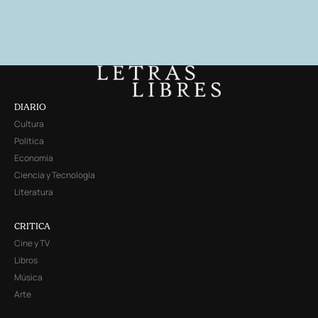
DIARIO
Cultura
Política
Economía
Ciencia y Tecnología
Literatura
CRITICA
Cine y TV
Libros
Música
Arte