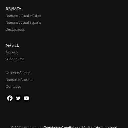
REVISTA
Número actual México
Número actual España
Destacados
MÁS LL
Acceso
Suscribirme
Quienes Somos
Nuestros Autores
Contacto
© 2021 Letras Libres |
Términos y Condiciones
|
Política de privacidad