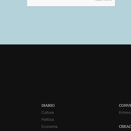
DIARIO
CONV
Cultura
Entrevi
Política
Economía
CREAC