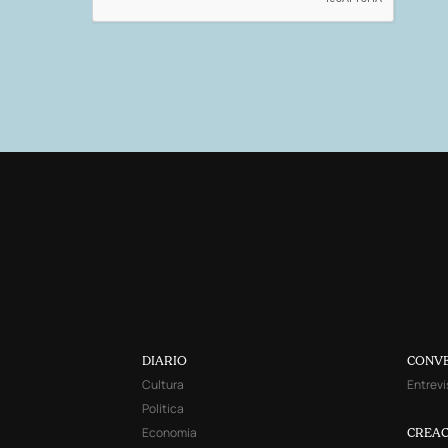
DIARIO
CONV
Cultura
Entrevi
Política
Economía
CREAC