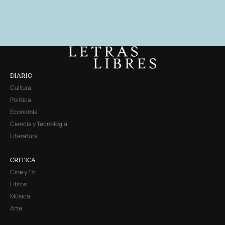
DIARIO
Cultura
Política
Economía
Ciencia y Tecnología
Literatura
CRITICA
Cine y TV
Libros
Música
Arte