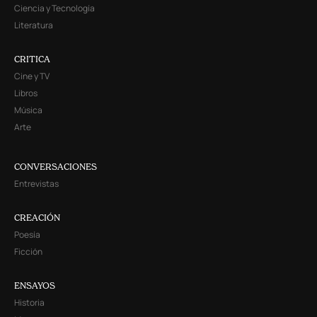
Ciencia y Tecnología
Literatura
CRITICA
Cine y TV
Libros
Música
Arte
CONVERSACIONES
Entrevistas
CREACIÓN
Poesía
Ficción
ENSAYOS
Historia