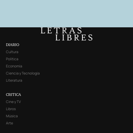
DIARIO
Cultura
Política
Economía
Ciencia y Tecnología
Literatura
CRITICA
Cine y TV
Libros
Música
Arte