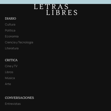
DIARIO
Cultura
Política
Economía
Ciencia y Tecnología
Literatura
CRITICA
Cine y TV
Libros
Música
Arte
CONVERSACIONES
Entrevistas