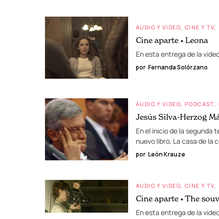
AUDIO Y VIDEO
CINE Y TV
Cine aparte • Leona
En esta entrega de la vide
por
Fernanda Solórzano
AUDIO Y VIDEO
PODCAST
Jesús Silva-Herzog Má
En el inicio de la segund
nuevo libro, La casa de la 
por
León Krauze
AUDIO Y VIDEO
CINE Y TV
Cine aparte • The sou
En esta entrega de la vide