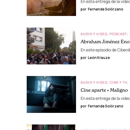
En esta entrega de la vide
por
Fernanda Solórzano
AUDIO Y VIDEO
PODCAST
Abraham Jiménez Enoa
En este episodio de Ciberdi
por
León Krauze
AUDIO Y VIDEO
CINE Y TV
Cine aparte • Maligno
En esta entrega de la vide
por
Fernanda Solórzano