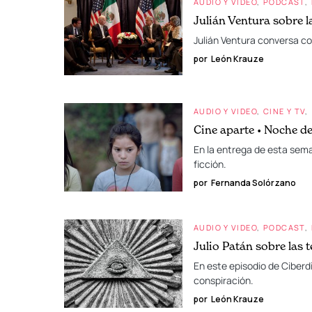
AUDIO Y VIDEO
PODCAST
Julián Ventura sobre l
Julián Ventura conversa con
por
León Krauze
AUDIO Y VIDEO
CINE Y TV
Cine aparte • Noche d
En la entrega de esta seman
ficción.
por
Fernanda Solórzano
AUDIO Y VIDEO
PODCAST
Julio Patán sobre las 
En este episodio de Ciberdi
conspiración.
por
León Krauze