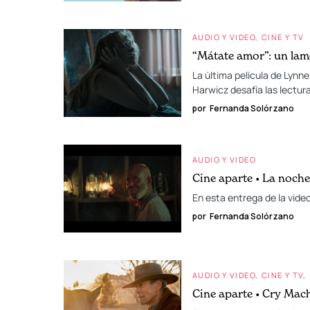
AUDIO Y VIDEO
CINE Y TV
“Mátate amor”: un lam
La última película de Lynn
Harwicz desafía las lectur
por
Fernanda Solórzano
AUDIO Y VIDEO
Cine aparte • La noche
En esta entrega de la video
por
Fernanda Solórzano
AUDIO Y VIDEO
CINE Y TV
Cine aparte • Cry Mac