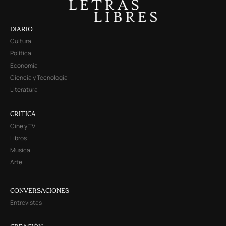
DIARIO
Cultura
Política
Economía
Ciencia y Tecnología
Literatura
CRITICA
Cine y TV
Libros
Música
Arte
CONVERSACIONES
Entrevistas