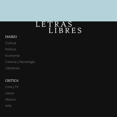
DIARIO
Cultura
Política
Economía
Ciencia y Tecnología
Literatura
CRITICA
Cine y TV
Libros
Música
Arte