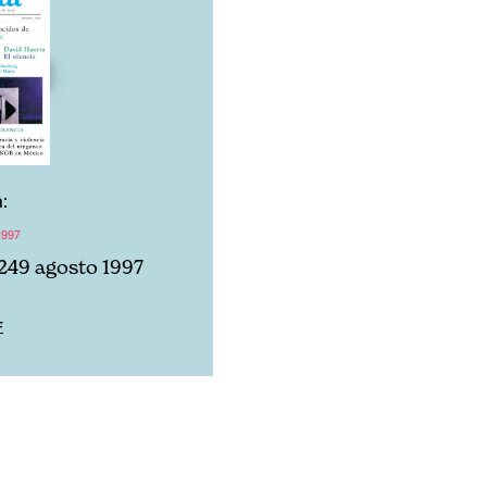
:
1997
249 agosto 1997
F