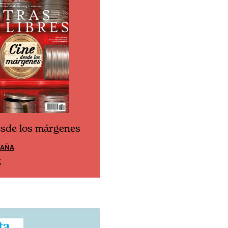
esde los márgenes
Cine desde los márgen
PAÑA
EDICIÓN MÉXICO
E
SUSCRÍBETE