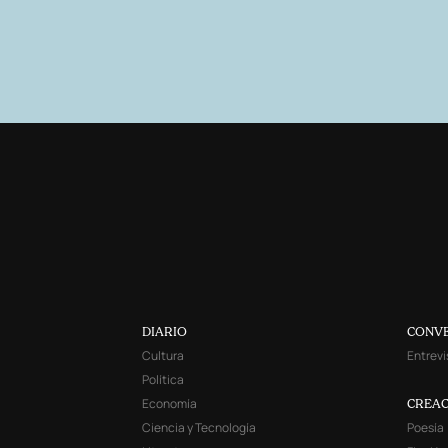
DIARIO
CONV
Cultura
Entrevi
Política
Economía
CREAC
Ciencia y Tecnología
Poesía