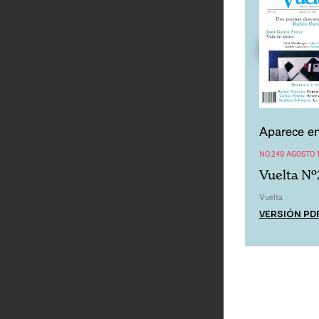
Aparece en
NO.249 AGOSTO 
Vuelta Nº
Vuelta
VERSIÓN PD