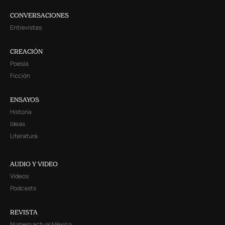
CONVERSACIONES
Entrevistas
CREACIÓN
Poesía
Ficción
ENSAYOS
Historia
Ideas
Literatura
AUDIO Y VIDEO
Videos
Podcasts
REVISTA
Número actual México