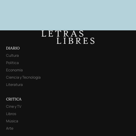
DIARIO
Cultura
Política
Economía
Ciencia y Tecnología
Literatura
CRITICA
Cine y TV
Libros
Música
Arte