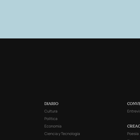
DIARIO
CONV
Cultura
Entrevi
Política
Economía
CREAC
Ciencia y Tecnología
Poesía