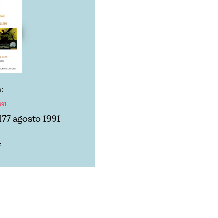
:
991
177 agosto 1991
F