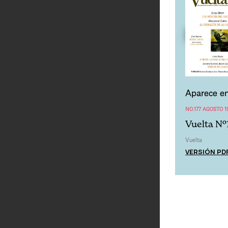
Aparece en
NO.177 AGOSTO 1
Vuelta Nº
Vuelta
VERSIÓN PD