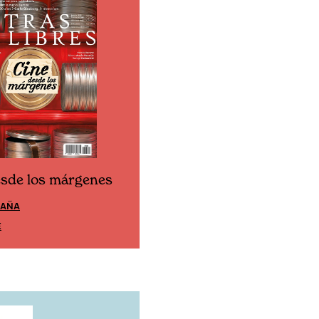
esde los márgenes
Cine desde los márgen
PAÑA
EDICIÓN MÉXICO
E
SUSCRÍBETE