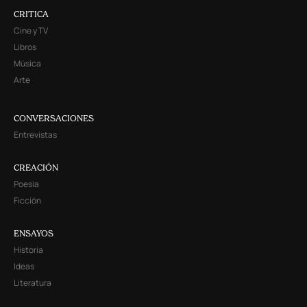
CRITICA
Cine y TV
Libros
Música
Arte
CONVERSACIONES
Entrevistas
CREACIÓN
Poesía
Ficción
ENSAYOS
Historia
Ideas
Literatura