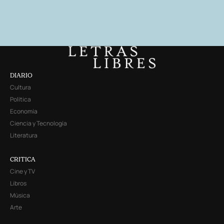
DIARIO
Cultura
Política
Economía
Ciencia y Tecnología
Literatura
CRITICA
Cine y TV
Libros
Música
Arte