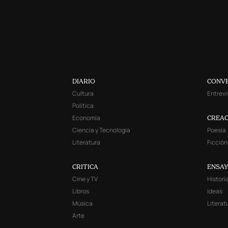
DIARIO
CONV
Cultura
Entrevi
Política
Economía
CREAC
Ciencia y Tecnología
Poesía
Literatura
Ficción
CRITICA
ENSA
Cine y TV
Histori
Libros
Ideas
Música
Literat
Arte