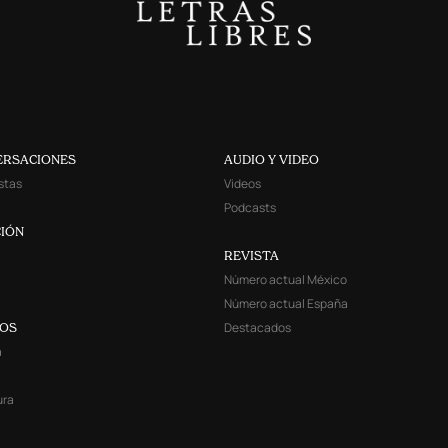
ERSACIONES
AUDIO Y VIDEO
stas
Videos
Podcasts
IÓN
REVISTA
Número actual México
Número actual España
Destacados
YOS
a
ura