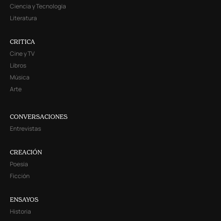
Ciencia y Tecnología
Literatura
CRITICA
Cine y TV
Libros
Música
Arte
CONVERSACIONES
Entrevistas
CREACIÓN
Poesía
Ficción
ENSAYOS
Historia