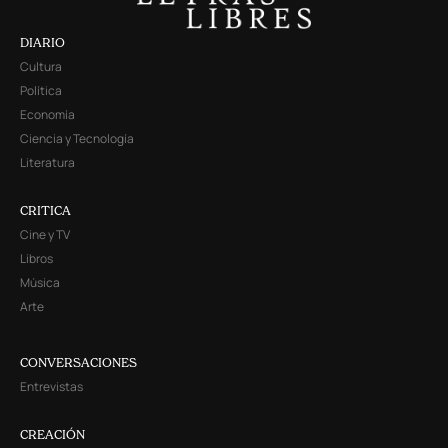
DIARIO
Cultura
Política
Economía
Ciencia y Tecnología
Literatura
CRITICA
Cine y TV
Libros
Música
Arte
CONVERSACIONES
Entrevistas
CREACIÓN