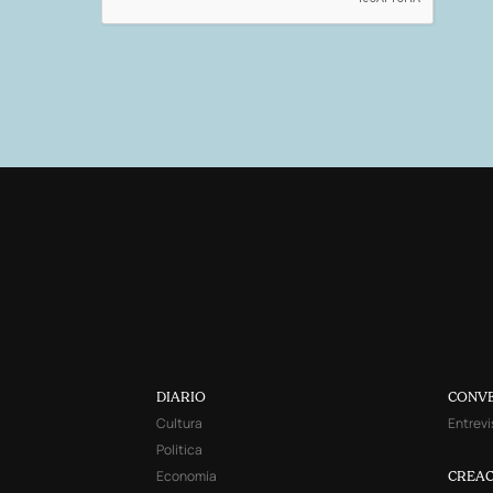
DIARIO
CONV
Cultura
Entrevi
Política
Economía
CREAC