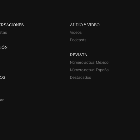
ERSACIONES
AUDIO Y VIDEO
stas
Videos
Podcasts
IÓN
REVISTA
Número actual México
Número actual España
Destacados
YOS
a
ura