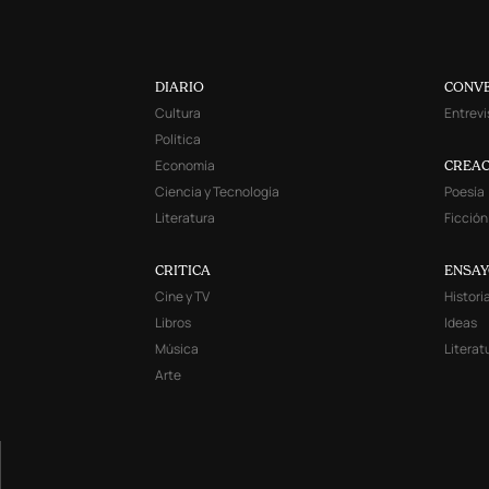
DIARIO
CONV
Cultura
Entrevi
Política
Economía
CREAC
Ciencia y Tecnología
Poesía
Literatura
Ficción
CRITICA
ENSA
Cine y TV
Histori
Libros
Ideas
Música
Literat
Arte