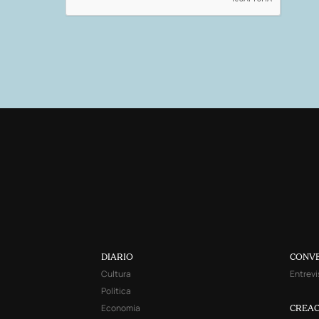
DIARIO
CONV
Cultura
Entrevi
Política
Economía
CREAC