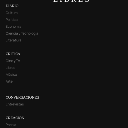
DIARIO
Cultura
Política
Economía
Ciencia y Tecnología
Literatura
CRITICA
Cine y TV
Libros
Música
Arte
CONVERSACIONES
Entrevistas
CREACIÓN
Poesía