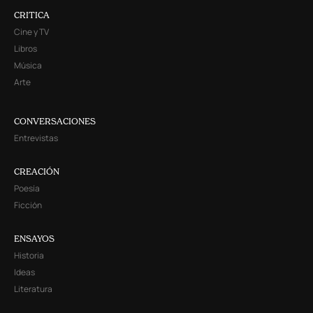
CRITICA
Cine y TV
Libros
Música
Arte
CONVERSACIONES
Entrevistas
CREACIÓN
Poesía
Ficción
ENSAYOS
Historia
Ideas
Literatura