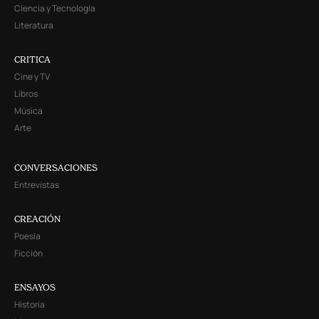
Ciencia y Tecnología
Literatura
CRITICA
Cine y TV
Libros
Música
Arte
CONVERSACIONES
Entrevistas
CREACIÓN
Poesía
Ficción
ENSAYOS
Historia