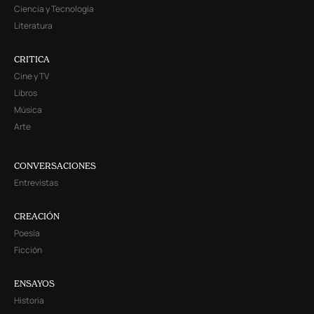
Ciencia y Tecnología
Literatura
CRITICA
Cine y TV
Libros
Música
Arte
CONVERSACIONES
Entrevistas
CREACIÓN
Poesía
Ficción
ENSAYOS
Historia