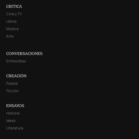
CRITICA
Cine y TV
Libros
Música
Arte
CONVERSACIONES
Entrevistas
CREACIÓN
Poesía
Ficción
ENSAYOS
Historia
Ideas
Literatura